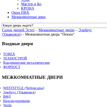
Мастер и Ко
КРОНА
Окна ПВХ
Межкомнатные арки
Салон дверей Эстет
–
Межкомнатные двери
–
Эльбрус
(Ульяновск)
–
Межкомнатная дверь "Пекин"
Входные двери
TOREX
ТЕХНОСТРОЙ
ULTRA M
Владимирские металлические
DELTA
СЕРИЯ ЭКОНОМ
ФОРПОСТ
SUPER OMEGA
СЕРИЯ СТАНДАРТ
Стандарт
ULTIMATUM
СЕРИЯ ЛЮКС
Стандарт плюс
ДПН
Оптима
МЕЖКОМНАТНЫЕ ДВЕРИ
Sigma
Комфорт
Комфорт - 3
WESTSTYLE (Чебоксары)
Эльбрус (Ульяновск)
Коллекция SONATA
ВФД
Коллекция ROYAL
Краснодеревщик
Коллекция TREND
Классика
Verde
Коллекция VERSO
Модерн
линия 7000 шпон