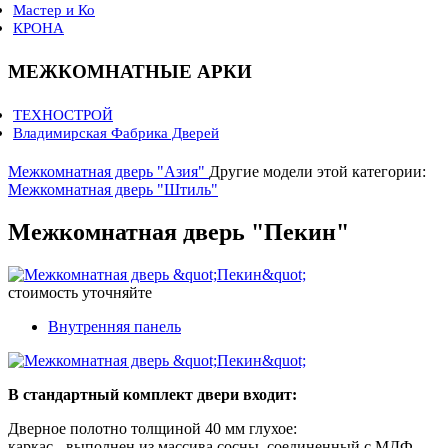
Мастер и Ко
Коллекция ELEGANCE
LINE
линия 6000
КРОНА
Коллекция LIBERTY
линия 5000 CPL
Коллекция PROVENCE
линия 3000 CPL
Коллекция STYLE
линия 3000 шпон
МЕЖКОМНАТНЫЕ АРКИ
линия 2000 CPL
линия 900 шпон
ТЕХНОСТРОЙ
линия 700
Владимирская Фабрика Дверей
линия 500
линия 400
Межкомнатная дверь "Азия"
Другие модели этой категории:
линия 350 шпон
Межкомнатная дверь "Штиль"
линия 300 шпон
линия 200 CPL
Межкомнатная дверь "Пекин"
Двери для офиса
стоимость уточняйте
Внутренняя панель
В стандартный комплект двери входит:
Дверное полотно толщиной 40 мм глухое:
каркас
- выполнен из массива сосны, соединенный с МДФ,