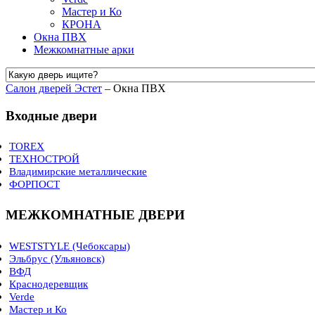
Мастер и Ко
КРОНА
Окна ПВХ
Межкомнатные арки
Салон дверей Эстет
–
Окна ПВХ
Входные двери
TOREX
ТЕХНОСТРОЙ
ULTRA M
Владимирские металлические
DELTA
СЕРИЯ ЭКОНОМ
ФОРПОСТ
SUPER OMEGA
СЕРИЯ СТАНДАРТ
Стандарт
ULTIMATUM
СЕРИЯ ЛЮКС
Стандарт плюс
ДПН
Оптима
МЕЖКОМНАТНЫЕ ДВЕРИ
Sigma
Комфорт
Комфорт - 3
WESTSTYLE (Чебоксары)
Эльбрус (Ульяновск)
Коллекция SONATA
ВФД
Коллекция ROYAL
Краснодеревщик
Коллекция TREND
Классика
Verde
Коллекция VERSO
Модерн
линия 7000 шпон
Мастер и Ко
Коллекция ELEGANCE
LINE
линия 6000