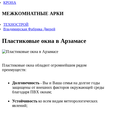
КРОНА
Коллекция LIBERTY
линия 5000 CPL
Коллекция PROVENCE
линия 3000 CPL
Коллекция STYLE
линия 3000 шпон
МЕЖКОМНАТНЫЕ АРКИ
линия 2000 CPL
линия 900 шпон
ТЕХНОСТРОЙ
линия 700
Владимирская Фабрика Дверей
линия 500
линия 400
линия 350 шпон
Пластиковые окна в Арзамасе
линия 300 шпон
линия 200 CPL
Двери для офиса
Пластиковые окна обладют огромнейшим рядом
преимуществ:
Долговечность
- Вы и Ваша семья на долгие годы
защищены от внешних факторов окружающей среды
благодаря ПВХ окнам;
Устойчивость
ко всем видам метеорологических
явлений;