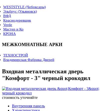
WESTSTYLE (Чебоксары)
Эльбрус (Ульяновск)
Коллекция SONATA
ВФД
Коллекция ROYAL
Краснодеревщик
Коллекция TREND
Классика
Verde
Коллекция VERSO
Модерн
линия 7000 шпон
Мастер и Ко
Коллекция ELEGANCE
LINE
линия 6000
КРОНА
Коллекция LIBERTY
линия 5000 CPL
Коллекция PROVENCE
линия 3000 CPL
Коллекция STYLE
линия 3000 шпон
МЕЖКОМНАТНЫЕ АРКИ
линия 2000 CPL
линия 900 шпон
ТЕХНОСТРОЙ
линия 700
Владимирская Фабрика Дверей
линия 500
линия 400
линия 350 шпон
Входная металлическая дверь
линия 300 шпон
"Комфорт - 3" черный крокодил
линия 200 CPL
Двери для офиса
стоимость уточняйте
Внутренняя панель
Характеристики