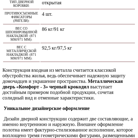
ТИП ДВЕРНОЙ
открытая
КОРОБКИ:
ПРОТИВОСЪЕМНЫЕ
4 шт.
ФИКСАТОРЫ
(РИГЕЛИ):
ВЕС СО
86 кг/91 кг
ШПОНИРОВАННОЙ
НАКЛАДКОЙ: (871
ММ/971 ММ):
ВЕС С
92,5 кг/97,5 кг
МЕТАЛЛИЧЕСКОЙ
НАКЛАДКОЙ: (871
ММ/971 ММ):
Конструкция входная из металла считается классикой
обустройства жилья, ведь обеспечивает надежную защиту
домочадцев и украшение пространства.
Металлическая
дверь «Комфорт - 3» черный крокодил
выступает
достойным примером подобной продукции, сочетая
солидный вид и отменные характеристики.
Уникальное дизайнерское оформление
Дизайн дверной конструкции содержит две составляющие, а
именно внутреннюю и наружную. Внешнее оформление
полотна имеет фактурно-стилизованное исполнение, которое
воплощено тремя геометрическими фигурами, размещенными