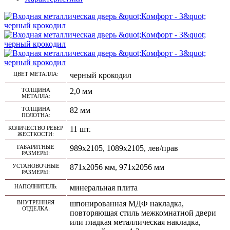
ЦВЕТ МЕТАЛЛА:
черный крокодил
ТОЛЩИНА
2,0 мм
МЕТАЛЛА:
ТОЛЩИНА
82 мм
ПОЛОТНА:
КОЛИЧЕСТВО РЕБЕР
11 шт.
ЖЕСТКОСТИ:
ГАБАРИТНЫЕ
989х2105, 1089х2105, лев/прав
РАЗМЕРЫ:
УСТАНОВОЧНЫЕ
871х2056 мм, 971х2056 мм
РАЗМЕРЫ:
НАПОЛНИТЕЛЬ:
минеральная плита
ВНУТРЕННЯЯ
шпонированная МДФ накладка,
ОТДЕЛКА:
повторяющая стиль межкомнатной двери
или гладкая металлическая накладка,