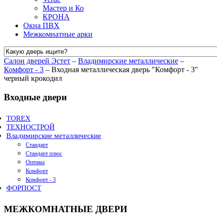
Мастер и Ко
КРОНА
Окна ПВХ
Межкомнатные арки
Салон дверей Эстет
–
Владимирские металлические
–
Комфорт - 3
–
Входная металлическая дверь "Комфорт - 3"
черный крокодил
Входные двери
TOREX
ТЕХНОСТРОЙ
ULTRA M
Владимирские металлические
DELTA
СЕРИЯ ЭКОНОМ
SUPER OMEGA
СЕРИЯ СТАНДАРТ
Стандарт
ULTIMATUM
СЕРИЯ ЛЮКС
Стандарт плюс
ДПН
Оптима
Sigma
Комфорт
Комфорт - 3
ФОРПОСТ
МЕЖКОМНАТНЫЕ ДВЕРИ