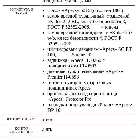
толщиной стали 1,2 мм
ФУРНИТУРА И
глазок «Apecs» 5016 (обзор на 180°)
ЗАМКИ:
замок врезной сувальдный с защелкой
«Kale» 252 RL, класс безопасности 3,
ГОСТ P 52582-2006, 4 ключа
замок врезной цилиндровый «Kale» 257
w/b, класс безопасности 4, ГОСТ P
52582-2006
цилиндровый механизм «Apecs» SC RT
100, 5 ключей
задвижка «Apecs» L-0260 с
поворотником TT-0503
дверные ручки раздельные «Apecs»
Premier H-0593
петли на упорных шариковых
подшипниках Apecs
броненакладка под евроцилиндр
«Apecs» Protector Pro
накладки под сувальдный ключ «Apecs»
DP-10
ЦВЕТ ФУРНИТУРЫ:
хром
КОНТУР
2 шт.
УПЛОТНЕНИЯ: